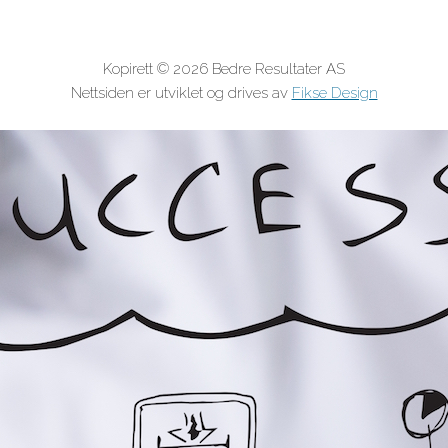
Kopirett © 2026 Bedre Resultater AS
Nettsiden er utviklet og drives av
Fikse Design