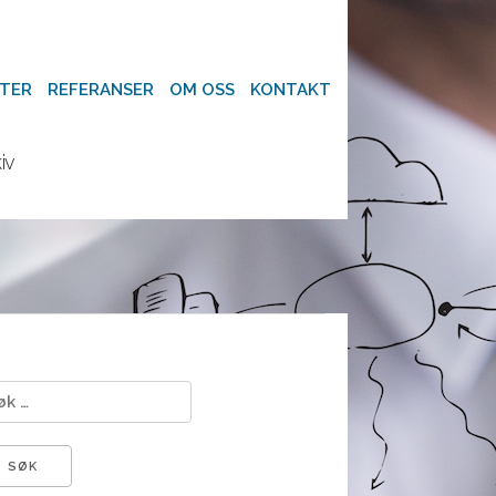
×
TER
REFERANSER
OM OSS
KONTAKT
iv
 etter: