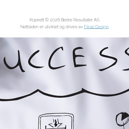
Kopirett © 2026 Bedre Resultater AS
Nettsiden er utviklet og drives av
Fikse Design