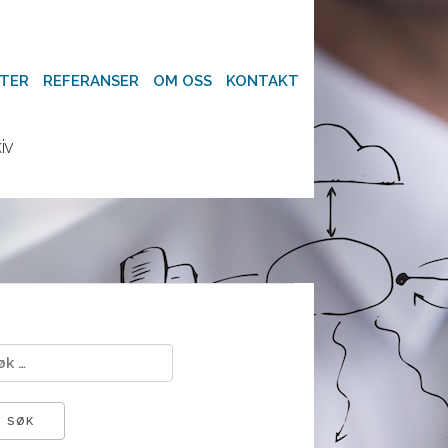
×
TER
REFERANSER
OM OSS
KONTAKT
iv
 etter: